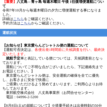
【重要】
八丈島⇔青ヶ島 毎週木曜日 午後 1往復増便運航につい
て
令和7年10月から毎週木曜日の夕方に増便運航する事になりま
した。
詳細は
こちら
をご確認ください。
予約方法は
こちら
からご確認ください。
運航状況
【お知らせ】東京愛らんどシャトル便の運航について
【運航可否決定は、
各便出発1時間前に天候調査を行い、最終決
定いたします。
就航予定※
と表記している便については、天候調査前となっ
ております。
運航についてご不明な点がございましたら、下記連絡先まで
お電話ください。】
東京愛らんどシャトル便は、安全運航の確保を全てに優先
し、お客さまに安全で快適に
ご搭乗いただけるよう努めてまいります。ご利用心よりお待
ちしております。
東邦航空株式会社 八丈島事業所（お問合せセンター）
電話：04996-2-5200
【8月8日(土)の就航について】※搭乗手続きは出発時刻の50分