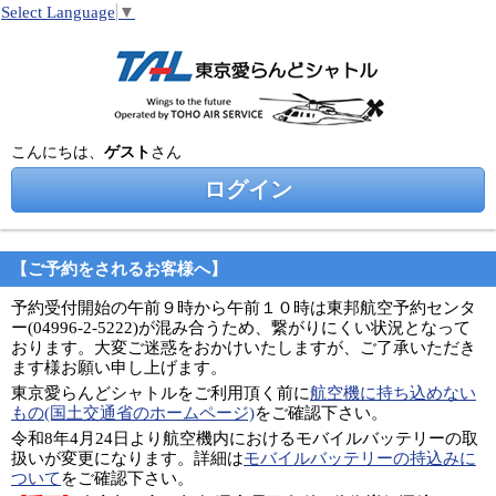
Select Language
▼
こんにちは、
ゲスト
さん
ログイン
【ご予約をされるお客様へ】
予約受付開始の午前９時から午前１０時は東邦航空予約センタ
ー(04996-2-5222)が混み合うため、繋がりにくい状況となって
おります。大変ご迷惑をおかけいたしますが、ご了承いただき
ます様お願い申し上げます。
東京愛らんどシャトルをご利用頂く前に
航空機に持ち込めない
もの(国土交通省のホームページ)
をご確認下さい。
令和8年4月24日より航空機内におけるモバイルバッテリーの取
扱いが変更になります。詳細は
モバイルバッテリーの持込みに
ついて
をご確認下さい。